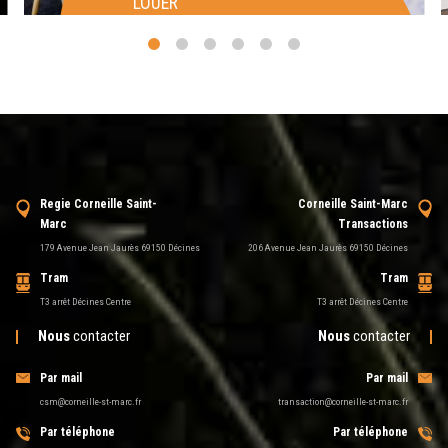
LOUER
Regie Corneille Saint-
Corneille Saint-Marc
Marc
Transactions
179 Avenue Jean Jaurès 69150 Décines
206 Avenue Jean Jaurès 69150 Décines
Tram
Tram
T3 arrêt Décines Centre
T3 arrêt Décines Centre
Nous
contacter
Nous
contacter
Par mail
Par mail
csm@corneille-st-marc.fr
transaction@corneille-st-marc.fr
Par téléphone
Par téléphone