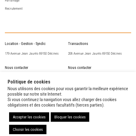
Parrainage
Recrutement
Location - Gestion - Syndic
Transactions
179 Avenue Jean Jaurès 69150 Décines
206 Avenue Jean Jaurès 69150 Décines
Nous contacter
Nous contacter
csm@corneille-st-marc.fr
transaction@corneille-st-marc.fr
Politique de cookies
04 72 02 63 93
04 78 49 15 60
Nous utilisons des cookies pour vous garantir la meilleure expérience
possible sur notre site Internet.
Si vous continuez la navigation vous allez charger des cookies
Nos horaires
Nos horaires
obligatoires et des cookies facultatifs (tierces parties).
Du lundi au vendredi de 14H00 à 17H00
Du lundi au vendredi de 9H30 à 12H00 et de
14H00 à 18H30
Accepter les cookies
Bloquer les cookies
Choisir les cookies
Copyright Corneille Saint-Marc
2026 – Design par
kubiweb