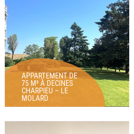
APPARTEMENT DE
75 M² À DECINES
CHARPIEU – LE
MOLARD