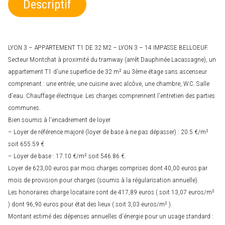
Descriptif
LYON 3 – APPARTEMENT T1 DE 32 M2 – LYON 3 – 14 IMPASSE BELLOEUF.
Secteur Montchat à proximité du tramway (arrêt Dauphinée Lacassagne), un
appartement T1 d’une superficie de 32 m² au 3ème étage sans ascenseur
comprenant : une entrée, une cuisine avec alcôve, une chambre, W.C. Salle
d’eau. Chauffage électrique. Les charges comprennent l’entretien des parties
communes.
Bien soumis à l’encadrement de loyer
– Loyer de référence majoré (loyer de base à ne pas dépasser) : 20.5 €/m²
soit 655.59 €
– Loyer de base : 17.10 €/m² soit 546.86 €.
Loyer de 623,00 euros par mois charges comprises dont 40,00 euros par
mois de provision pour charges (soumis à la régularisation annuelle).
Les honoraires charge locataire sont de 417,89 euros ( soit 13,07 euros/m²
) dont 96,90 euros pour état des lieux ( soit 3,03 euros/m² ).
Montant estimé des dépenses annuelles d’énergie pour un usage standard :