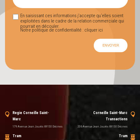
En saisissant ces informations j'accepte qu'elles soient
exploitées dans le cadre de la relation commerciale qui
pourrait en découler.
Notre politique de confidentialité :
cliquer ici
Regie Corneille Saint-
Corneille Saint-Marc
Marc
Transactions
179 Avenue Jean Jaurès 69150 Décines
206 Avenue Jean Jaurès 69150 Décines
Tram
Tram