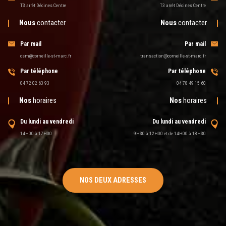
T3 arrêt Décines Centre
T3 arrêt Décines Centre
Nous
contacter
Nous
contacter
Par mail
Par mail
csm@corneille-st-marc.fr
transaction@corneille-st-marc.fr
Par téléphone
Par téléphone
04 72 02 63 93
04 78 49 15 60
Nos
horaires
Nos
horaires
Du lundi au vendredi
Du lundi au vendredi
14H00 à 17H00
9H30 à 12H00 et de 14H00 à 18H30
NOS DEUX ADRESSES