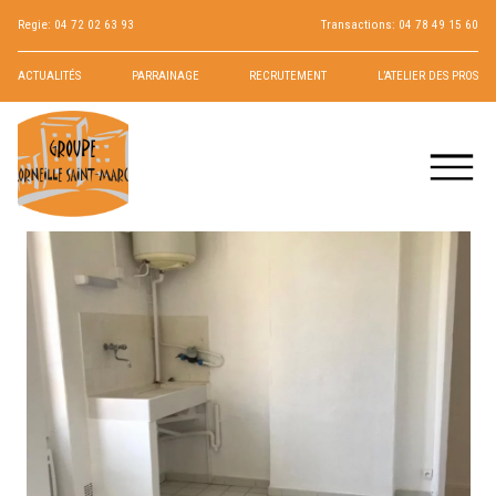
Regie:
04 72 02 63 93
Transactions:
04 78 49 15 60
ACTUALITÉS
PARRAINAGE
RECRUTEMENT
L’ATELIER DES PROS