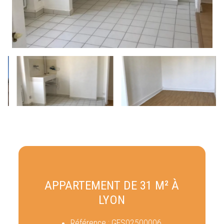
APPARTEMENT DE 31 M² À
LYON
Référence :
GES02500006