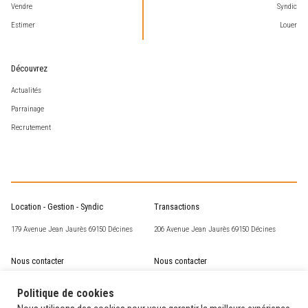
Vendre
Syndic
Estimer
Louer
Découvrez
Actualités
Parrainage
Recrutement
Location - Gestion - Syndic
Transactions
179 Avenue Jean Jaurès 69150 Décines
206 Avenue Jean Jaurès 69150 Décines
Nous contacter
Nous contacter
csm@corneille-st-marc.fr
transaction@corneille-st-marc.fr
Politique de cookies
04 72 02 63 93
04 78 49 15 60