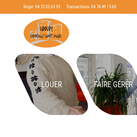
Regie:
04 72 02 63 93
Transactions:
04 78 49 15 60
LOUER
FAIRE GÉRER