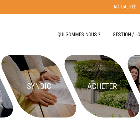
ACTUALITÉS
QUI SOMMES NOUS ?
GESTION / L
ÉQUIPE
FAI
NOTRE HISTOIRE
NOS CONVICTIONS
S
ACCÈ
SYNDIC
ACHETER