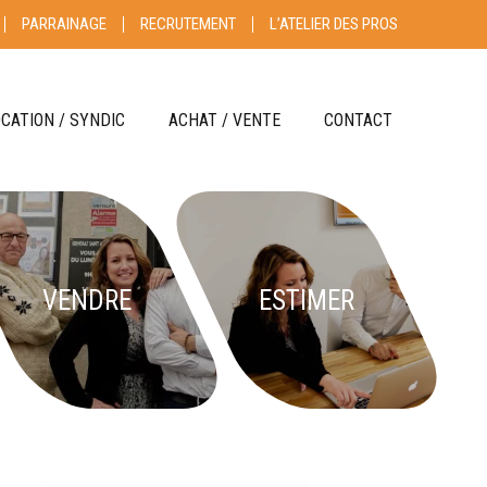
PARRAINAGE
RECRUTEMENT
L’ATELIER DES PROS
OCATION / SYNDIC
ACHAT / VENTE
CONTACT
RE GÉRER
ACHETER
LOUER
VENDRE
YNDIC
ESTIMER
S CLIENT
HONORAIRES
VENDRE
ESTIMER