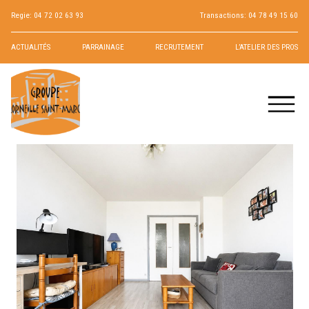
Regie:
04 72 02 63 93
Transactions:
04 78 49 15 60
ACTUALITÉS
PARRAINAGE
RECRUTEMENT
L’ATELIER DES PROS