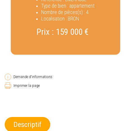
Type de bien :
appartement
Nombre de pièces(s) :
4
Localisation :
BRON
Prix :
159 000 €
Demande d'informations
Imprimer la page
Descriptif