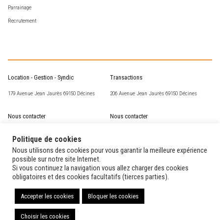
Parrainage
Recrutement
Location - Gestion - Syndic
Transactions
179 Avenue Jean Jaurès 69150 Décines
206 Avenue Jean Jaurès 69150 Décines
Nous contacter
Nous contacter
csm@corneille-st-marc.fr
transaction@corneille-st-marc.fr
Politique de cookies
04 72 02 63 93
04 78 49 15 60
Nous utilisons des cookies pour vous garantir la meilleure expérience
possible sur notre site Internet.
Si vous continuez la navigation vous allez charger des cookies
Nos horaires
Nos horaires
obligatoires et des cookies facultatifs (tierces parties).
Du lundi au vendredi de 14H00 à 17H00
Du lundi au vendredi de 9H30 à 12H00 et de
14H00 à 18H30
Accepter les cookies
Bloquer les cookies
Choisir les cookies