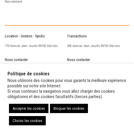
Recrutement
Location - Gestion - Syndic
Transactions
179 Avenue Jean Jaurès 69150 Décines
206 Avenue Jean Jaurès 69150 Décines
Nous contacter
Nous contacter
csm@corneille-st-marc.fr
transaction@corneille-st-marc.fr
Politique de cookies
04 72 02 63 93
04 78 49 15 60
Nous utilisons des cookies pour vous garantir la meilleure expérience
possible sur notre site Internet.
Si vous continuez la navigation vous allez charger des cookies
Nos horaires
Nos horaires
obligatoires et des cookies facultatifs (tierces parties).
Du lundi au vendredi de 14H00 à 17H00
Du lundi au vendredi de 9H30 à 12H00 et de
14H00 à 18H30
Accepter les cookies
Bloquer les cookies
Choisir les cookies
Copyright Corneille Saint-Marc
2026 – Design par
kubiweb
Afficher plus