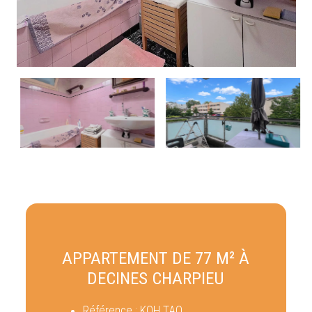
APPARTEMENT DE 77 M² À
DECINES CHARPIEU
Référence :
KOH TAO