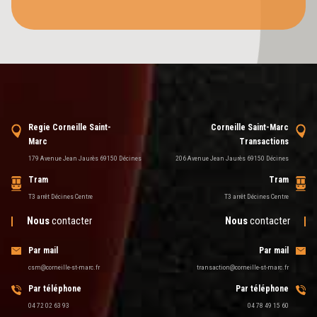
Regie Corneille Saint-
Corneille Saint-Marc
Marc
Transactions
179 Avenue Jean Jaurès 69150 Décines
206 Avenue Jean Jaurès 69150 Décines
Tram
Tram
T3 arrêt Décines Centre
T3 arrêt Décines Centre
Nous
contacter
Nous
contacter
Par mail
Par mail
csm@corneille-st-marc.fr
transaction@corneille-st-marc.fr
Par téléphone
Par téléphone
04 72 02 63 93
04 78 49 15 60