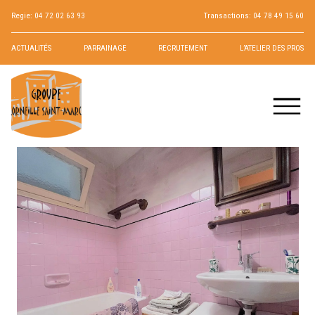
Regie:
04 72 02 63 93
Transactions:
04 78 49 15 60
ACTUALITÉS
PARRAINAGE
RECRUTEMENT
L’ATELIER DES PROS