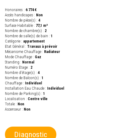
Honoraires :
6 774 €
Accès handicapes :
Non
Nombre de pièce(s) :
4
Surface Habitable :
77,1 m²
Nombre de chambre(s) :
2
Nombre de salle(s) de bain :
1
Catégorie :
appartement
Etat Général :
Travaux à prévoir
Mécanisme Chauffage :
Radiateur
Mode Chauffage :
Gaz
Standing :
Normal
Numéro Etage :
2
Nombre d'étage(s) :
4
Nombre de Balcon(s) :
1
Chauffage :
Individuel
Installation Eau Chaude :
Individuel
Nombre de Parking(s) :
1
Localisation :
Centre ville
Totale :
Non
Ascenseur :
Non
Diagnostic