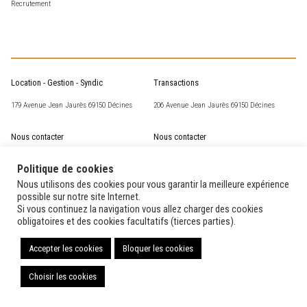
Recrutement
Location - Gestion - Syndic
Transactions
179 Avenue Jean Jaurès 69150 Décines
206 Avenue Jean Jaurès 69150 Décines
Nous contacter
Nous contacter
csm@corneille-st-marc.fr
transaction@corneille-st-marc.fr
Politique de cookies
04 72 02 63 93
04 78 49 15 60
Nous utilisons des cookies pour vous garantir la meilleure expérience
possible sur notre site Internet.
Si vous continuez la navigation vous allez charger des cookies
Nos horaires
Nos horaires
obligatoires et des cookies facultatifs (tierces parties).
Du lundi au vendredi de 14H00 à 17H00
Du lundi au vendredi de 9H30 à 12H00 et de
14H00 à 18H30
Accepter les cookies
Bloquer les cookies
Choisir les cookies
Copyright Corneille Saint-Marc
2026 – Design par
kubiweb
Afficher plus