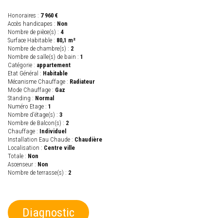
Honoraires :
7 960 €
Accès handicapes :
Non
Nombre de pièce(s) :
4
Surface Habitable :
80,1 m²
Nombre de chambre(s) :
2
Nombre de salle(s) de bain :
1
Catégorie :
appartement
Etat Général :
Habitable
Mécanisme Chauffage :
Radiateur
Mode Chauffage :
Gaz
Standing :
Normal
Numéro Etage :
1
Nombre d'étage(s) :
3
Nombre de Balcon(s) :
2
Chauffage :
Individuel
Installation Eau Chaude :
Chaudière
Localisation :
Centre ville
Totale :
Non
Ascenseur :
Non
Nombre de terrasse(s) :
2
Diagnostic