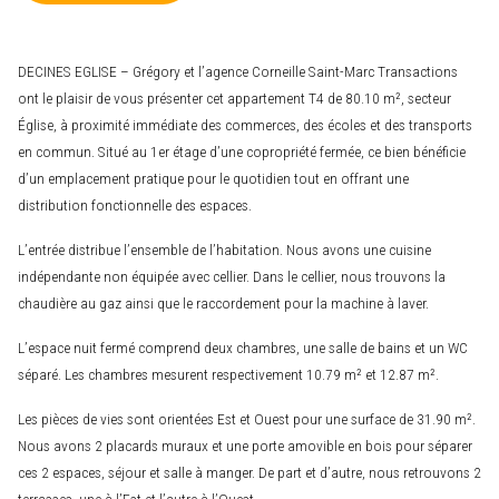
DECINES EGLISE – Grégory et l’agence Corneille Saint-Marc Transactions
ont le plaisir de vous présenter cet appartement T4 de 80.10 m², secteur
Église, à proximité immédiate des commerces, des écoles et des transports
en commun. Situé au 1er étage d’une copropriété fermée, ce bien bénéficie
d’un emplacement pratique pour le quotidien tout en offrant une
distribution fonctionnelle des espaces.
L’entrée distribue l’ensemble de l’habitation. Nous avons une cuisine
indépendante non équipée avec cellier. Dans le cellier, nous trouvons la
chaudière au gaz ainsi que le raccordement pour la machine à laver.
L’espace nuit fermé comprend deux chambres, une salle de bains et un WC
séparé. Les chambres mesurent respectivement 10.79 m² et 12.87 m².
Les pièces de vies sont orientées Est et Ouest pour une surface de 31.90 m².
Nous avons 2 placards muraux et une porte amovible en bois pour séparer
ces 2 espaces, séjour et salle à manger. De part et d’autre, nous retrouvons 2
terrasses, une à l’Est et l’autre à l’Ouest.