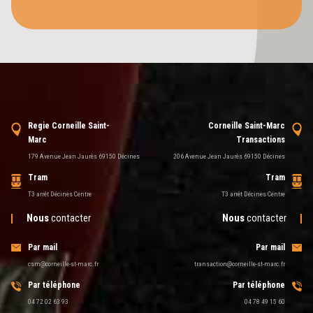
Regie Corneille Saint-
Corneille Saint-Marc
Marc
Transactions
179 Avenue Jean Jaurès 69150 Décines
206 Avenue Jean Jaurès 69150 Décines
Tram
Tram
T3 arrêt Décines Centre
T3 arrêt Décines Centre
Nous
contacter
Nous
contacter
Par mail
Par mail
csm@corneille-st-marc.fr
transaction@corneille-st-marc.fr
Par téléphone
Par téléphone
04 72 02 63 93
04 78 49 15 60