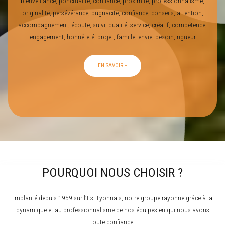
bienveillance, ponctualité, confiance, proximité, professionnalisme,
originalité, persévérance, pugnacité, confiance, conseils, attention,
accompagnement, écoute, suivi, qualité, service, créatif, compétence,
engagement, honnêteté, projet, famille, envie, besoin, rigueur
EN SAVOIR +
POURQUOI NOUS CHOISIR ?
Implanté depuis 1959 sur l’Est Lyonnais, notre groupe rayonne grâce à la
dynamique et au professionnalisme de nos équipes en qui nous avons
toute confiance.