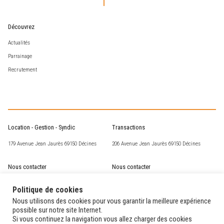
Découvrez
Actualités
Parrainage
Recrutement
Location - Gestion - Syndic
Transactions
179 Avenue Jean Jaurès 69150 Décines
206 Avenue Jean Jaurès 69150 Décines
Nous contacter
Nous contacter
csm@corneille-st-marc.fr
transaction@corneille-st-marc.fr
Politique de cookies
04 72 02 63 93
04 78 49 15 60
Nous utilisons des cookies pour vous garantir la meilleure expérience
possible sur notre site Internet.
Si vous continuez la navigation vous allez charger des cookies
Nos horaires
Nos horaires