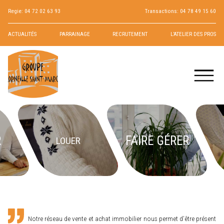
Regie:
04 72 02 63 93
Transactions:
04 78 49 15 60
ACTUALITÉS
PARRAINAGE
RECRUTEMENT
L’ATELIER DES PROS
R
FAIRE GÉRER
LOUER
Notre réseau de vente et achat immobilier nous permet d’être présent