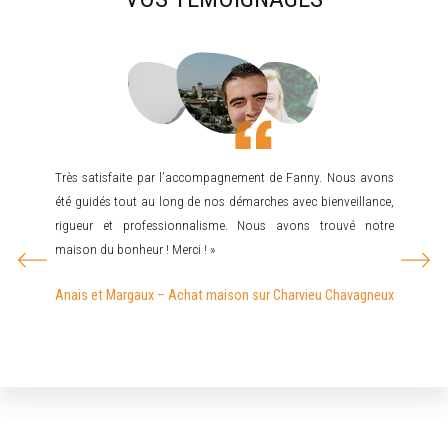
a vendu
Très satisfaite par l’accompagnement de Fanny. Nous avons
Mr JO
ment du
été guidés tout au long de nos démarches avec bienveillance,
recherc
bler et
rigueur et professionnalisme. Nous avons trouvé notre
cherch
surante,
maison du bonheur ! Merci ! »
rare…d
mandons
recom
Anais et Margaux – Achat maison sur Charvieu Chavagneux
pas dé