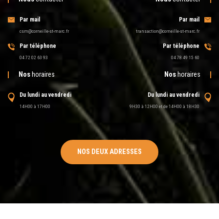
Par mail
Par mail
csm@corneille-st-marc.fr
transaction@corneille-st-marc.fr
Par téléphone
Par téléphone
04 72 02 63 93
04 78 49 15 60
Nos
horaires
Nos
horaires
Du lundi au vendredi
Du lundi au vendredi
14H00 à 17H00
9H30 à 12H00 et de 14H00 à 18H30
NOS DEUX ADRESSES