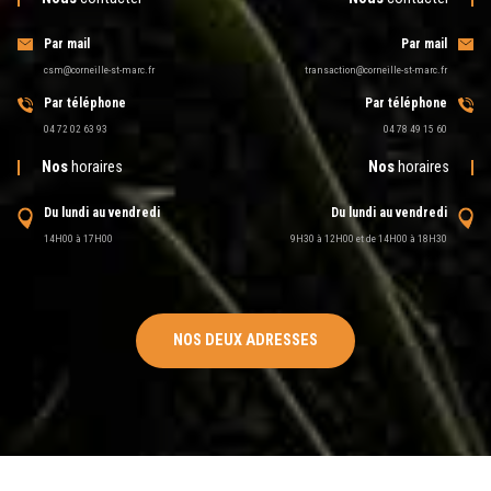
Par mail
Par mail
csm@corneille-st-marc.fr
transaction@corneille-st-marc.fr
Par téléphone
Par téléphone
04 72 02 63 93
04 78 49 15 60
Nos
horaires
Nos
horaires
Du lundi au vendredi
Du lundi au vendredi
14H00 à 17H00
9H30 à 12H00 et de 14H00 à 18H30
NOS DEUX ADRESSES