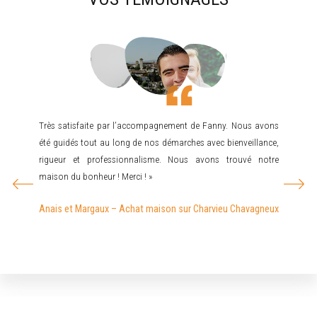
a vendu
Très satisfaite par l’accompagnement de Fanny. Nous avons
Mr JO
ment du
été guidés tout au long de nos démarches avec bienveillance,
recherc
bler et
rigueur et professionnalisme. Nous avons trouvé notre
cherch
surante,
maison du bonheur ! Merci ! »
rare…d
mandons
recom
Anais et Margaux – Achat maison sur Charvieu Chavagneux
pas dé