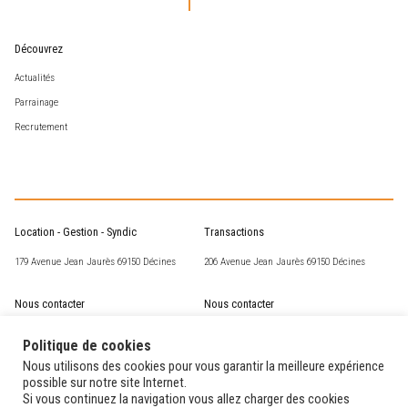
Découvrez
Actualités
Parrainage
Recrutement
Location - Gestion - Syndic
Transactions
179 Avenue Jean Jaurès 69150 Décines
206 Avenue Jean Jaurès 69150 Décines
Nous contacter
Nous contacter
csm@corneille-st-marc.fr
transaction@corneille-st-marc.fr
Politique de cookies
04 72 02 63 93
04 78 49 15 60
Nous utilisons des cookies pour vous garantir la meilleure expérience
possible sur notre site Internet.
Si vous continuez la navigation vous allez charger des cookies
Nos horaires
Nos horaires