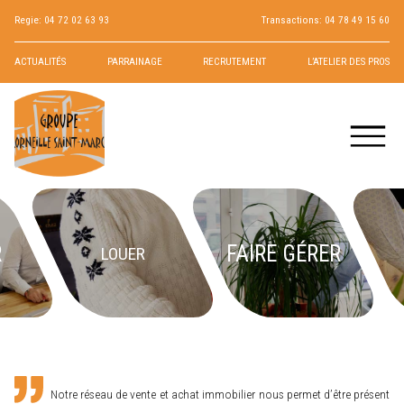
Regie:
04 72 02 63 93
Transactions:
04 78 49 15 60
ACTUALITÉS
PARRAINAGE
RECRUTEMENT
L’ATELIER DES PROS
R
FAIRE GÉRER
LOUER
Notre réseau de vente et achat immobilier nous permet d’être présent