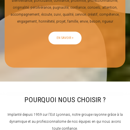
bienveillance, ponctualité, confiance, proximité, professionnalisme,
originalité, persévérance, pugnacité, confiance, conseils, attention,
accompagnement, écoute, suivi, qualité, service, créatif, compétence,
engagement, honnêteté, projet, famille, envie, besoin, rigueur
EN SAVOIR +
POURQUOI NOUS CHOISIR ?
Implanté depuis 1959 sur l’Est Lyonnais, notre groupe rayonne grâce à la
dynamique et au professionnalisme de nos équipes en qui nous avons
toute confiance.