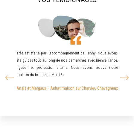
a vendu
Très satisfaite par l’accompagnement de Fanny. Nous avons
Mr JO
ment du
été guidés tout au long de nos démarches avec bienveillance,
recherc
bler et
rigueur et professionnalisme. Nous avons trouvé notre
cherch
surante,
maison du bonheur ! Merci ! »
rare…d
mandons
recom
Anais et Margaux – Achat maison sur Charvieu Chavagneux
pas dé