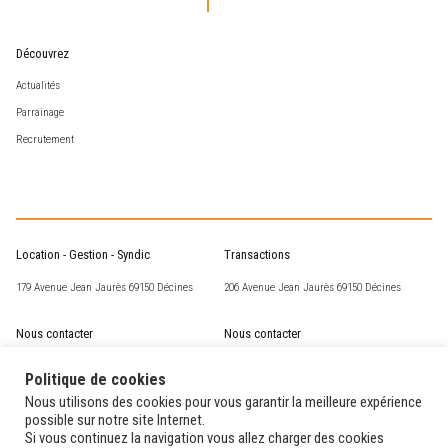
Découvrez
Actualités
Parrainage
Recrutement
Location - Gestion - Syndic
Transactions
179 Avenue Jean Jaurès 69150 Décines
206 Avenue Jean Jaurès 69150 Décines
Nous contacter
Nous contacter
csm@corneille-st-marc.fr
transaction@corneille-st-marc.fr
Politique de cookies
04 72 02 63 93
04 78 49 15 60
Nous utilisons des cookies pour vous garantir la meilleure expérience
possible sur notre site Internet.
Si vous continuez la navigation vous allez charger des cookies
Nos horaires
Nos horaires