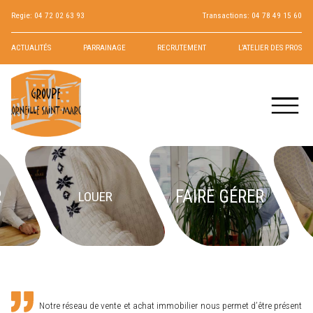
Regie:
04 72 02 63 93
Transactions:
04 78 49 15 60
ACTUALITÉS
PARRAINAGE
RECRUTEMENT
L’ATELIER DES PROS
R
FAIRE GÉRER
LOUER
Notre réseau de vente et achat immobilier nous permet d’être présent