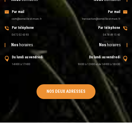
Par mail
Par mail
csm@corneille-st-marc.fr
transaction@corneille-st-marc.fr
Par téléphone
Par téléphone
04 72 02 63 93
04 78 49 15 60
Nos
horaires
Nos
horaires
Du lundi au vendredi
Du lundi au vendredi
14H00 à 17H00
9H30 à 12H00 et de 14H00 à 18H30
NOS DEUX ADRESSES