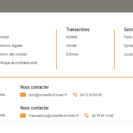
Transactions
Gest
ontact
Acheter
Faire 
ntions légales
Vendre
Syndi
stion des cookies
Estimer
Louer
litique de confidentialité
Nous contacter
ines
csm@corneille-st-marc.fr
04 72 02 63 93
Nous contacter
ines
transaction@corneille-st-marc.fr
04 78 49 15 60