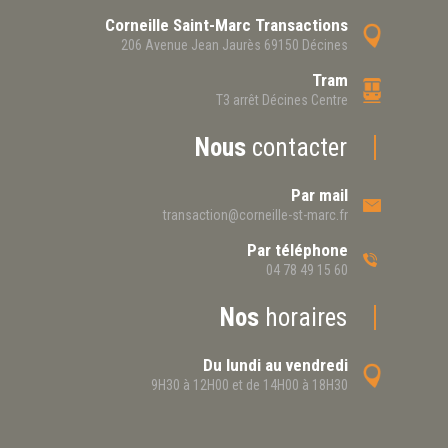
Corneille Saint-Marc Transactions
206 Avenue Jean Jaurès 69150 Décines
Tram
T3 arrêt Décines Centre
Nous
contacter
Par mail
transaction@corneille-st-marc.fr
Par téléphone
04 78 49 15 60
Nos
horaires
Du lundi au vendredi
9H30 à 12H00 et de 14H00 à 18H30