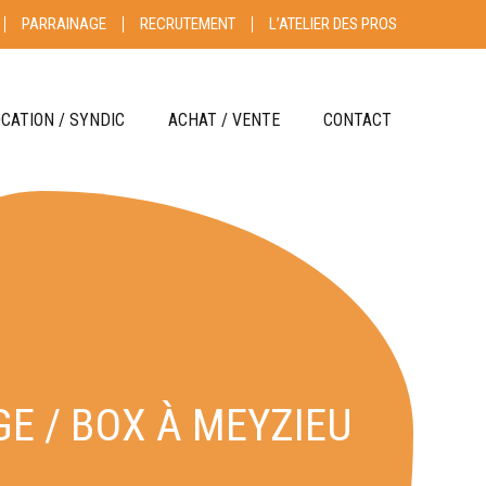
PARRAINAGE
RECRUTEMENT
L’ATELIER DES PROS
OCATION / SYNDIC
ACHAT / VENTE
CONTACT
RE GÉRER
ACHETER
LOUER
VENDRE
YNDIC
ESTIMER
S CLIENT
HONORAIRES
E / BOX À MEYZIEU