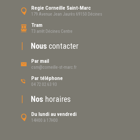
Regie Corneille Saint-Marc
179 Avenue Jean Jaurès 69150 Décines
Tram
T3 arrêt Décines Centre
Nous
contacter
Par mail
csm@corneille-st-marc.fr
Par téléphone
04 72 02 63 93
Nos
horaires
Du lundi au vendredi
14H00 à 17H00