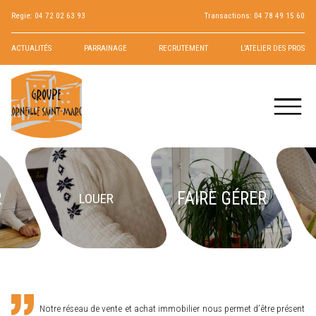
Regie:
04 72 02 63 93
Transactions:
04 78 49 15 60
ACTUALITÉS
PARRAINAGE
RECRUTEMENT
L’ATELIER DES PROS
R
FAIRE GÉRER
LOUER
Notre réseau de vente et achat immobilier nous permet d’être présent