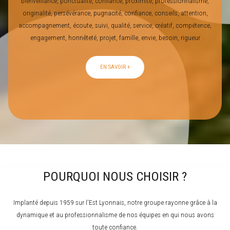
bienveillance, ponctualité, confiance, proximité, professionnalisme,
originalité, persévérance, pugnacité, confiance, conseils, attention,
accompagnement, écoute, suivi, qualité, service, créatif, compétence,
engagement, honnêteté, projet, famille, envie, besoin, rigueur
EN SAVOIR +
POURQUOI NOUS CHOISIR ?
Implanté depuis 1959 sur l’Est Lyonnais, notre groupe rayonne grâce à la
dynamique et au professionnalisme de nos équipes en qui nous avons
toute confiance.