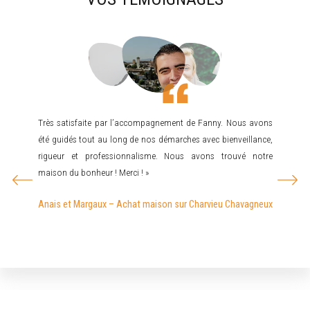
a vendu
Très satisfaite par l’accompagnement de Fanny. Nous avons
Mr JO
ment du
été guidés tout au long de nos démarches avec bienveillance,
recherc
bler et
rigueur et professionnalisme. Nous avons trouvé notre
cherch
surante,
maison du bonheur ! Merci ! »
rare…d
mandons
recom
Anais et Margaux – Achat maison sur Charvieu Chavagneux
pas dé