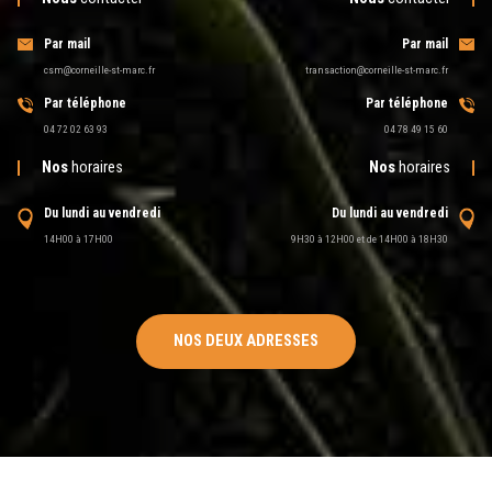
Par mail
Par mail
csm@corneille-st-marc.fr
transaction@corneille-st-marc.fr
Par téléphone
Par téléphone
04 72 02 63 93
04 78 49 15 60
Nos
horaires
Nos
horaires
Du lundi au vendredi
Du lundi au vendredi
14H00 à 17H00
9H30 à 12H00 et de 14H00 à 18H30
NOS DEUX ADRESSES