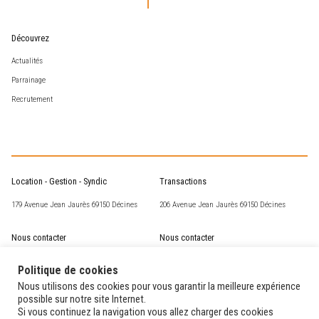
Découvrez
Actualités
Parrainage
Recrutement
Location - Gestion - Syndic
Transactions
179 Avenue Jean Jaurès 69150 Décines
206 Avenue Jean Jaurès 69150 Décines
Nous contacter
Nous contacter
csm@corneille-st-marc.fr
transaction@corneille-st-marc.fr
Politique de cookies
04 72 02 63 93
04 78 49 15 60
Nous utilisons des cookies pour vous garantir la meilleure expérience
possible sur notre site Internet.
Si vous continuez la navigation vous allez charger des cookies
Nos horaires
Nos horaires