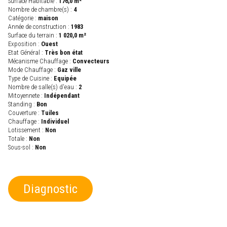
Surface Habitable :
176,0 m²
Nombre de chambre(s) :
4
Catégorie :
maison
Année de construction :
1983
Surface du terrain :
1 020,0 m²
Exposition :
Ouest
Etat Général :
Très bon état
Mécanisme Chauffage :
Convecteurs
Mode Chauffage :
Gaz ville
Type de Cuisine :
Equipée
Nombre de salle(s) d'eau :
2
Mitoyennete :
Indépendant
Standing :
Bon
Couverture :
Tuiles
Chauffage :
Individuel
Lotissement :
Non
Totale :
Non
Sous-sol :
Non
Diagnostic