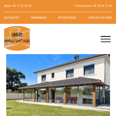
Regie:
04 72 02 63 93
Transactions:
04 78 49 15 60
ACTUALITÉS
PARRAINAGE
RECRUTEMENT
L’ATELIER DES PROS