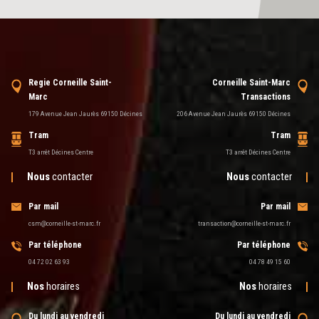
Regie Corneille Saint-
Corneille Saint-Marc
Marc
Transactions
179 Avenue Jean Jaurès 69150 Décines
206 Avenue Jean Jaurès 69150 Décines
Tram
Tram
T3 arrêt Décines Centre
T3 arrêt Décines Centre
Nous
contacter
Nous
contacter
Par mail
Par mail
csm@corneille-st-marc.fr
transaction@corneille-st-marc.fr
Par téléphone
Par téléphone
04 72 02 63 93
04 78 49 15 60
Nos
horaires
Nos
horaires
Du lundi au vendredi
Du lundi au vendredi