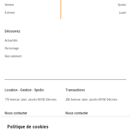
Vendre
Syndic
Estimer
Louer
Découvrez
Actualités
Parrainage
Recrutement
Location - Gestion - Syndic
Transactions
179 Avenue Jean Jaurès 69150 Décines
206 Avenue Jean Jaurès 69150 Décines
Nous contacter
Nous contacter
csm@corneille-st-marc.fr
transaction@corneille-st-marc.fr
Politique de cookies