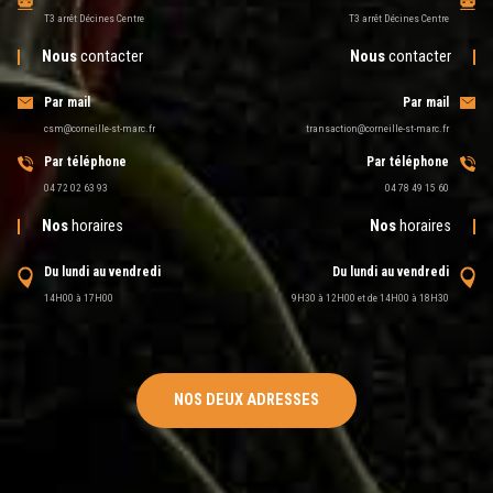
T3 arrêt Décines Centre
T3 arrêt Décines Centre
Nous
contacter
Nous
contacter
Par mail
Par mail
csm@corneille-st-marc.fr
transaction@corneille-st-marc.fr
Par téléphone
Par téléphone
04 72 02 63 93
04 78 49 15 60
Nos
horaires
Nos
horaires
Du lundi au vendredi
Du lundi au vendredi
14H00 à 17H00
9H30 à 12H00 et de 14H00 à 18H30
NOS DEUX ADRESSES