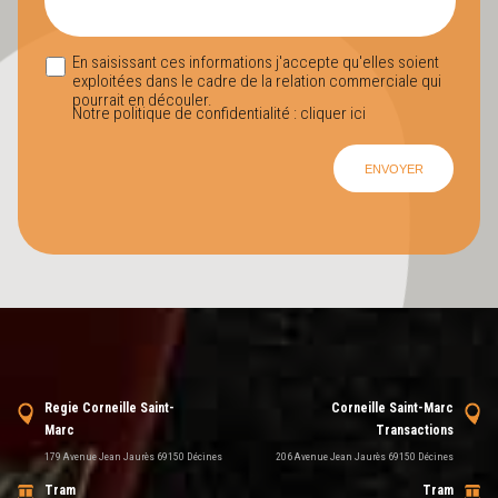
En saisissant ces informations j'accepte qu'elles soient
exploitées dans le cadre de la relation commerciale qui
pourrait en découler.
Notre politique de confidentialité :
cliquer ici
Regie Corneille Saint-
Corneille Saint-Marc
Marc
Transactions
179 Avenue Jean Jaurès 69150 Décines
206 Avenue Jean Jaurès 69150 Décines
Tram
Tram