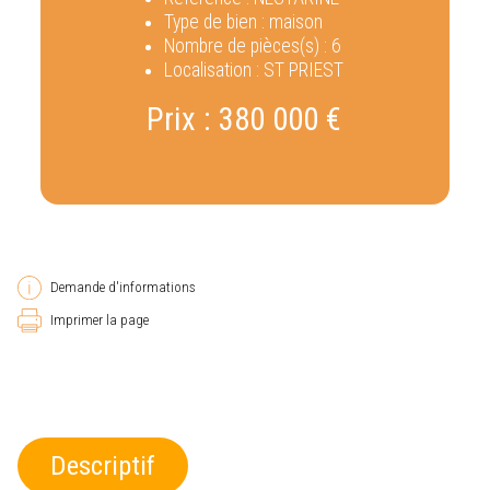
Type de bien :
maison
Nombre de pièces(s) :
6
Localisation :
ST PRIEST
Prix :
380 000 €
Demande d'informations
Imprimer la page
Descriptif