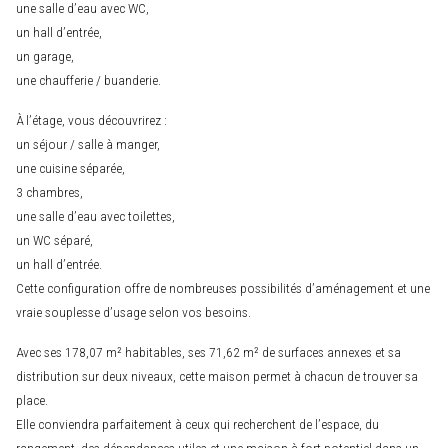
une salle d’eau avec WC,
un hall d’entrée,
un garage,
une chaufferie / buanderie.
À l’étage, vous découvrirez :
un séjour / salle à manger,
une cuisine séparée,
3 chambres,
une salle d’eau avec toilettes,
un WC séparé,
un hall d’entrée.
Cette configuration offre de nombreuses possibilités d’aménagement et une
vraie souplesse d’usage selon vos besoins.
Avec ses 178,07 m² habitables, ses 71,62 m² de surfaces annexes et sa
distribution sur deux niveaux, cette maison permet à chacun de trouver sa
place.
Elle conviendra parfaitement à ceux qui recherchent de l’espace, du
rangement, des dépendances utiles et une maison à fort potentiel dans un