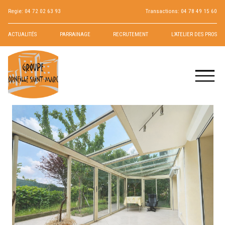
Regie:
04 72 02 63 93
Transactions:
04 78 49 15 60
ACTUALITÉS
PARRAINAGE
RECRUTEMENT
L’ATELIER DES PROS