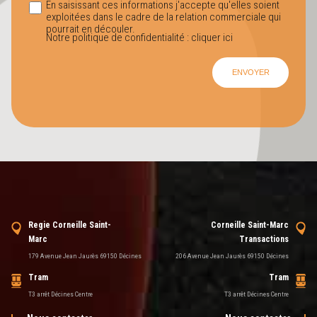
En saisissant ces informations j'accepte qu'elles soient
exploitées dans le cadre de la relation commerciale qui
pourrait en découler.
Notre politique de confidentialité :
cliquer ici
Regie Corneille Saint-
Corneille Saint-Marc
Marc
Transactions
179 Avenue Jean Jaurès 69150 Décines
206 Avenue Jean Jaurès 69150 Décines
Tram
Tram
T3 arrêt Décines Centre
T3 arrêt Décines Centre