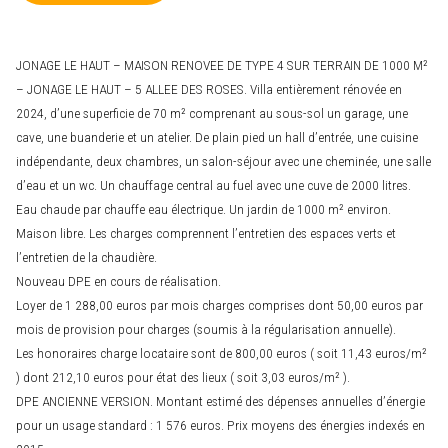
JONAGE LE HAUT – MAISON RENOVEE DE TYPE 4 SUR TERRAIN DE 1000 M²
– JONAGE LE HAUT – 5 ALLEE DES ROSES. Villa entièrement rénovée en
2024, d’une superficie de 70 m² comprenant au sous-sol un garage, une
cave, une buanderie et un atelier. De plain pied un hall d’entrée, une cuisine
indépendante, deux chambres, un salon-séjour avec une cheminée, une salle
d’eau et un wc. Un chauffage central au fuel avec une cuve de 2000 litres.
Eau chaude par chauffe eau électrique. Un jardin de 1000 m² environ.
Maison libre. Les charges comprennent l’entretien des espaces verts et
l’entretien de la chaudière.
Nouveau DPE en cours de réalisation.
Loyer de 1 288,00 euros par mois charges comprises dont 50,00 euros par
mois de provision pour charges (soumis à la régularisation annuelle).
Les honoraires charge locataire sont de 800,00 euros ( soit 11,43 euros/m²
) dont 212,10 euros pour état des lieux ( soit 3,03 euros/m² ).
DPE ANCIENNE VERSION. Montant estimé des dépenses annuelles d’énergie
pour un usage standard : 1 576 euros. Prix moyens des énergies indexés en