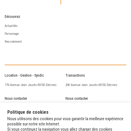
Découvrez
Actualités
Parrainage
Recrutement
Location - Gestion - Syndic
Transactions
179 Avenue Jean Jaurès 69150 Décines
206 Avenue Jean Jaurès 69150 Décines
Nous contacter
Nous contacter
csm@corneille-st-marc.fr
transaction@corneille-st-marc.fr
Politique de cookies
04 72 02 63 93
04 78 49 15 60
Nous utilisons des cookies pour vous garantir la meilleure expérience
possible sur notre site Internet.
Si vous continuez la navigation vous allez charger des cookies
Nos horaires
Nos horaires