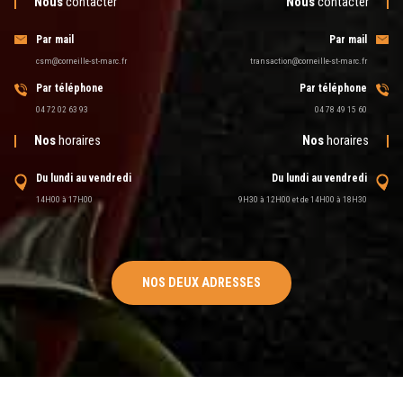
Nous
contacter
Nous
contacter
Par mail
Par mail
csm@corneille-st-marc.fr
transaction@corneille-st-marc.fr
Par téléphone
Par téléphone
04 72 02 63 93
04 78 49 15 60
Nos
horaires
Nos
horaires
Du lundi au vendredi
Du lundi au vendredi
14H00 à 17H00
9H30 à 12H00 et de 14H00 à 18H30
NOS DEUX ADRESSES