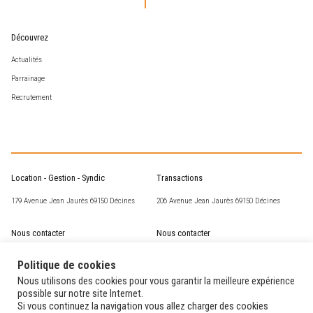
Découvrez
Actualités
Parrainage
Recrutement
Location - Gestion - Syndic
Transactions
179 Avenue Jean Jaurès 69150 Décines
206 Avenue Jean Jaurès 69150 Décines
Nous contacter
Nous contacter
csm@corneille-st-marc.fr
transaction@corneille-st-marc.fr
Politique de cookies
04 72 02 63 93
04 78 49 15 60
Nous utilisons des cookies pour vous garantir la meilleure expérience
possible sur notre site Internet.
Si vous continuez la navigation vous allez charger des cookies
Nos horaires
Nos horaires