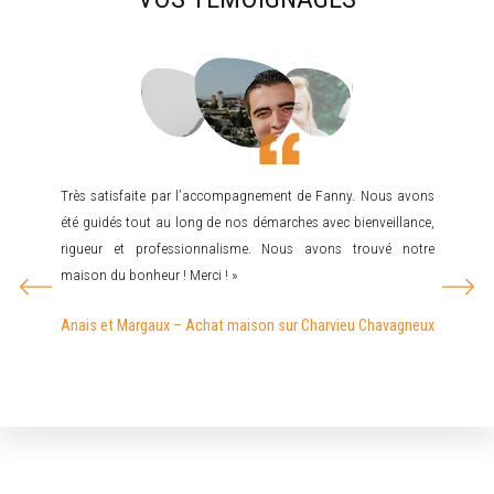
a vendu
Très satisfaite par l’accompagnement de Fanny. Nous avons
Mr JO
ment du
été guidés tout au long de nos démarches avec bienveillance,
recherc
bler et
rigueur et professionnalisme. Nous avons trouvé notre
cherch
surante,
maison du bonheur ! Merci ! »
rare…d
mandons
recom
Anais et Margaux – Achat maison sur Charvieu Chavagneux
pas dé