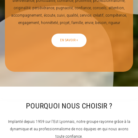
bienveillance, ponctualité, confiance, proximité, professionnalisme,
originalité, persévérance, pugnacité, confiance, conseils, attention,
accompagnement, écoute, suivi, qualité, service, créatif, compétence,
engagement, honnêteté, projet, famille, envie, besoin, rigueur
EN SAVOIR +
POURQUOI NOUS CHOISIR ?
Implanté depuis 1959 sur l’Est Lyonnais, notre groupe rayonne grâce à la
dynamique et au professionnalisme de nos équipes en qui nous avons
toute confiance.