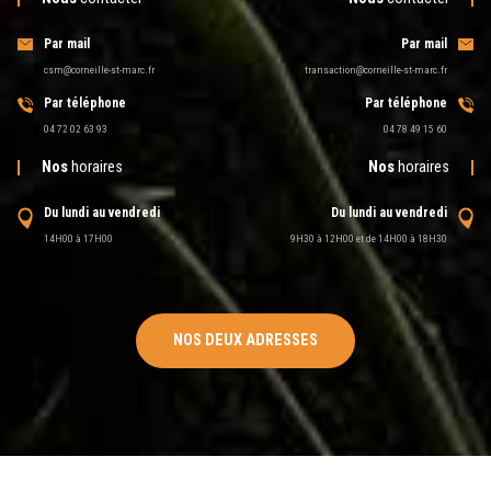
Par mail
Par mail
csm@corneille-st-marc.fr
transaction@corneille-st-marc.fr
Par téléphone
Par téléphone
04 72 02 63 93
04 78 49 15 60
Nos
horaires
Nos
horaires
Du lundi au vendredi
Du lundi au vendredi
14H00 à 17H00
9H30 à 12H00 et de 14H00 à 18H30
NOS DEUX ADRESSES