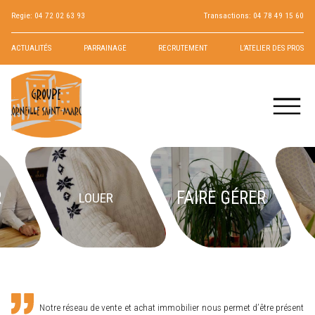
Regie:
04 72 02 63 93
Transactions:
04 78 49 15 60
ACTUALITÉS
PARRAINAGE
RECRUTEMENT
L’ATELIER DES PROS
R
FAIRE GÉRER
LOUER
Notre réseau de vente et achat immobilier nous permet d’être présent