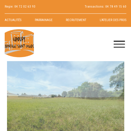
Regie:
04 72 02 63 93
Transactions:
04 78 49 15 60
ACTUALITÉS
PARRAINAGE
RECRUTEMENT
L’ATELIER DES PROS