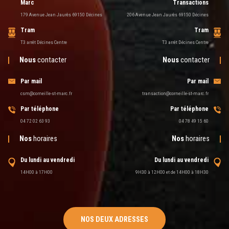
Marc
Transactions
179 Avenue Jean Jaurès 69150 Décines
206 Avenue Jean Jaurès 69150 Décines
Tram
Tram
T3 arrêt Décines Centre
T3 arrêt Décines Centre
Nous
contacter
Nous
contacter
Par mail
Par mail
csm@corneille-st-marc.fr
transaction@corneille-st-marc.fr
Par téléphone
Par téléphone
04 72 02 63 93
04 78 49 15 60
Nos
horaires
Nos
horaires
Du lundi au vendredi
Du lundi au vendredi
14H00 à 17H00
9H30 à 12H00 et de 14H00 à 18H30
NOS DEUX ADRESSES